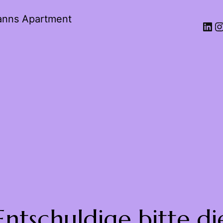
anns Apartment
Entschuldige bitte di